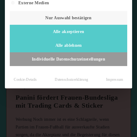
Externe Medien
Fußball
Nur Auswahl bestätigen
Alle akzeptieren
Alle ablehnen
Individuelle Datenschutzeinstellungen
Cookie-Details
Datenschutzerklärung
Impressum
11. April 2025
4 min read
Panini fördert Frauen-Bundesliga
mit Trading Cards & Sticker
Werbung Noch immer ist es eine Schlagzeile, wenn
Partien im Frauen-Fußball für ausverkaufte Stadien
sorgen, da die Akzeptanz und die Begeisterung für diesen