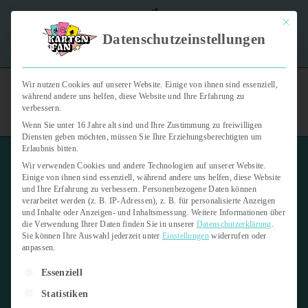
Mit dies
"Kartenfan – Der Podcast" | Das Hobby auf die Ohren |
Datenschutzeinstellungen
Jetzt reinhören
Wir nutzen Cookies auf unserer Website. Einige von ihnen sind essenziell,
während andere uns helfen, diese Website und Ihre Erfahrung zu
verbessern.
Wenn Sie unter 16 Jahre alt sind und Ihre Zustimmung zu freiwilligen
Diensten geben möchten, müssen Sie Ihre Erziehungsberechtigten um
Erlaubnis bitten.
Wir verwenden Cookies und andere Technologien auf unserer Website.
Einige von ihnen sind essenziell, während andere uns helfen, diese Website
und Ihre Erfahrung zu verbessern.
Personenbezogene Daten können
verarbeitet werden (z. B. IP-Adressen), z. B. für personalisierte Anzeigen
Katergorie:
und Inhalte oder Anzeigen- und Inhaltsmessung.
Weitere Informationen über
die Verwendung Ihrer Daten finden Sie in unserer
Datenschutzerklärung
.
Sticker
Sie können Ihre Auswahl jederzeit unter
Einstellungen
widerrufen oder
anpassen.
6
Beiträge
Es folgt eine Liste der Service-Gruppen, für die eine Einwilligung er
Essenziell
Statistiken