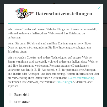
Mit dies
"Kartenfan – Der Podcast" | Das Hobby auf die Ohren |
Datenschutzeinstellungen
Jetzt reinhören
Wir nutzen Cookies auf unserer Website. Einige von ihnen sind essenziell,
während andere uns helfen, diese Website und Ihre Erfahrung zu
verbessern.
Wenn Sie unter 16 Jahre alt sind und Ihre Zustimmung zu freiwilligen
Diensten geben möchten, müssen Sie Ihre Erziehungsberechtigten um
Erlaubnis bitten.
Wir verwenden Cookies und andere Technologien auf unserer Website.
Einige von ihnen sind essenziell, während andere uns helfen, diese Website
und Ihre Erfahrung zu verbessern.
Personenbezogene Daten können
verarbeitet werden (z. B. IP-Adressen), z. B. für personalisierte Anzeigen
Mystery Box
und Inhalte oder Anzeigen- und Inhaltsmessung.
Weitere Informationen über
die Verwendung Ihrer Daten finden Sie in unserer
Datenschutzerklärung
.
Sie können Ihre Auswahl jederzeit unter
Einstellungen
widerrufen oder
8. April 2026
1 min read
anpassen.
Es folgt eine Liste der Service-Gruppen, für die eine Einwilligung er
Letzte Aktualisierung:
8. April 2026
Essenziell
Statistiken