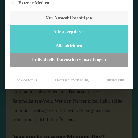
Externe Medien
Nur Auswahl bestätigen
Alle akzeptieren
Eine
Mystery Box
ist ein Sammelkarten-Produkt,
dessen genauer Inhalt vor dem Kauf unbekannt ist. Der
Alle ablehnen
Käufer weiß nur, dass eine bestimmte Anzahl von
Individuelle Datenschutzeinstellungen
Packs, Karten oder Produkten enthalten ist – welche
genau, bleibt bis zum Öffnen ein Geheimnis. Das
Cookie-Details
Datenschutzerklärung
Impressum
macht Mystery Boxes zu einem der aufregendsten –
aber auch risikoreichsten – Produkte in der
Sammelkarten-Welt. Wer den Nervenkitzel liebt, sollte
auch den Eintrag zum
Hit
lesen, denn genau das
erhofft man sich beim Öffnen.
Was steckt in einer Mystery Box?