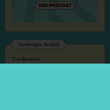
Vorheriger Artikel
Cardmarket
8. April 2026
1 min read
Nächster Artikel
Raw Card