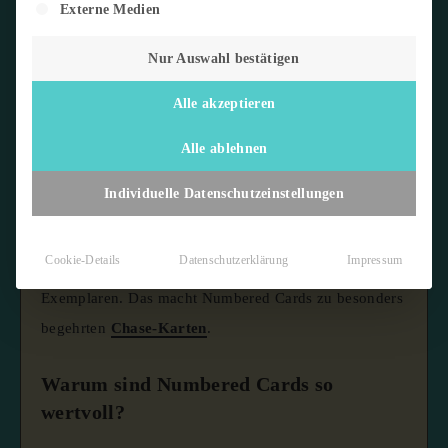
Externe Medien
Nur Auswahl bestätigen
Alle akzeptieren
Numbered Cards
– auch
Numbered
oder nummerierte
Karten genannt – sind Sammelkarten, die mit einer
Alle ablehnen
aufgedruckten Auflage versehen sind. Auf jeder Karte
Individuelle Datenschutzeinstellungen
steht, um die wievielte von insgesamt wie vielen
Karten es sich handelt – zum Beispiel „12/25″, was
Cookie-Details
Datenschutzerklärung
Impressum
bedeutet: Karte Nummer 12 von 25 gedruckten
Exemplaren. Das macht Numbered Cards zu besonders
begehrten
Chase-Karten
.
Warum sind Numbered Cards so
wertvoll?