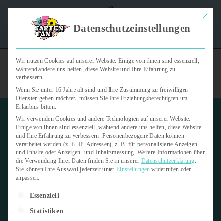
Mit dies
"Kartenfan – Der Podcast" | Das Hobby auf die Ohren |
Datenschutzeinstellungen
Jetzt reinhören
Wir nutzen Cookies auf unserer Website. Einige von ihnen sind essenziell,
während andere uns helfen, diese Website und Ihre Erfahrung zu
verbessern.
Wenn Sie unter 16 Jahre alt sind und Ihre Zustimmung zu freiwilligen
Diensten geben möchten, müssen Sie Ihre Erziehungsberechtigten um
Erlaubnis bitten.
Wir verwenden Cookies und andere Technologien auf unserer Website.
Einige von ihnen sind essenziell, während andere uns helfen, diese Website
und Ihre Erfahrung zu verbessern.
Personenbezogene Daten können
verarbeitet werden (z. B. IP-Adressen), z. B. für personalisierte Anzeigen
Numbered Cards (Numbered)
und Inhalte oder Anzeigen- und Inhaltsmessung.
Weitere Informationen über
die Verwendung Ihrer Daten finden Sie in unserer
Datenschutzerklärung
.
Sie können Ihre Auswahl jederzeit unter
Einstellungen
widerrufen oder
8. April 2026
1 min read
anpassen.
Es folgt eine Liste der Service-Gruppen, für die eine Einwilligung er
Letzte Aktualisierung:
8. April 2026
Essenziell
Statistiken