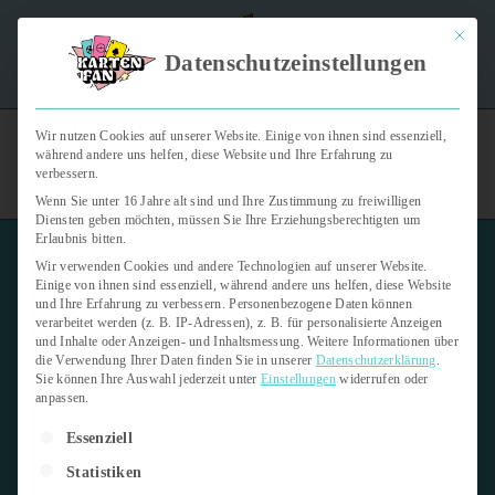
Mit dies
"Kartenfan – Der Podcast" | Das Hobby auf die Ohren |
Datenschutzeinstellungen
Jetzt reinhören
Wir nutzen Cookies auf unserer Website. Einige von ihnen sind essenziell,
während andere uns helfen, diese Website und Ihre Erfahrung zu
verbessern.
Wenn Sie unter 16 Jahre alt sind und Ihre Zustimmung zu freiwilligen
Diensten geben möchten, müssen Sie Ihre Erziehungsberechtigten um
Erlaubnis bitten.
Wir verwenden Cookies und andere Technologien auf unserer Website.
Einige von ihnen sind essenziell, während andere uns helfen, diese Website
und Ihre Erfahrung zu verbessern.
Personenbezogene Daten können
verarbeitet werden (z. B. IP-Adressen), z. B. für personalisierte Anzeigen
Toploader
und Inhalte oder Anzeigen- und Inhaltsmessung.
Weitere Informationen über
die Verwendung Ihrer Daten finden Sie in unserer
Datenschutzerklärung
.
Sie können Ihre Auswahl jederzeit unter
Einstellungen
widerrufen oder
21. März 2025
1 min read
anpassen.
Es folgt eine Liste der Service-Gruppen, für die eine Einwilligung er
Letzte Aktualisierung:
21. März 2025
Essenziell
Statistiken