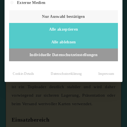
Externe Medien
Nur Auswahl bestätigen
Alle akzeptieren
Begriffsdefinition
Alle ablehnen
Ein
Toploader
ist eine feste, durchsichtige
Individuelle Datenschutzeinstellungen
Kunststoffhülle, die einzelne Sammelkarten vor
mechanischen Einflüssen wie Biegen, Knicken oder
Cookie-Details
Datenschutzerklärung
Impressum
Abnutzung schützt. Im Gegensatz zu weichen Sleeves
ist ein Toploader deutlich stabiler und wird daher
vorwiegend zur sicheren Lagerung, Präsentation oder
beim Versand wertvoller Karten verwendet.
Einsatzbereich