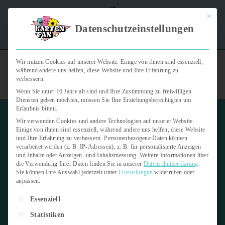
Mit dies
"Kartenfan – Der Podcast" | Das Hobby auf die Ohren |
Datenschutzeinstellungen
Jetzt reinhören
Wir nutzen Cookies auf unserer Website. Einige von ihnen sind essenziell,
während andere uns helfen, diese Website und Ihre Erfahrung zu
verbessern.
Wenn Sie unter 16 Jahre alt sind und Ihre Zustimmung zu freiwilligen
Diensten geben möchten, müssen Sie Ihre Erziehungsberechtigten um
Erlaubnis bitten.
Wir verwenden Cookies und andere Technologien auf unserer Website.
Tauschbörse für Sammelkarten
Einige von ihnen sind essenziell, während andere uns helfen, diese Website
und Ihre Erfahrung zu verbessern.
Personenbezogene Daten können
verarbeitet werden (z. B. IP-Adressen), z. B. für personalisierte Anzeigen
und Inhalte oder Anzeigen- und Inhaltsmessung.
Weitere Informationen über
die Verwendung Ihrer Daten finden Sie in unserer
Datenschutzerklärung
.
Startseite
›
Foren
›
Tauschbörse für Sammelkarten
Sie können Ihre Auswahl jederzeit unter
Einstellungen
widerrufen oder
anpassen.
Dieses Forum enthält 2 Themen und wurde zuletzt
vor 1 Jahr,
Es folgt eine Liste der Service-Gruppen, für die eine Einwilligung er
1 Monat
von
Kartenfan
aktualisiert.
Essenziell
Statistiken
Ansicht von 2 Themen – 1 bis 2 (von insgesamt 2)