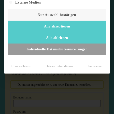
Externe Medien
Thema
Teilneh
Beiträge
Letzter
mer
Beitrag
Nur Auswahl bestätigen
Kakawow Marvel Aura 2025
1
1
vor 1 Jahr,
Alle akzeptieren
1 Monat
Erstellt von:
Kartenfan
Kartenfan
Alle ablehnen
Topps Chrome WWE 2025
1
1
vor 1 Jahr,
4 Monaten
Erstellt von:
Kartenfan
Individuelle Datenschutzeinstellungen
Kartenfan
Cookie-Details
Datenschutzerklärung
Impressum
Ansicht von 2 Themen – 1 bis 2 (von insgesamt 2)
Du musst angemeldet sein, um neue Themen zu erstellen.
Benutzername:
Passwort: