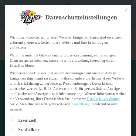
Mit dies
"Kartenfan – Der Podcast" | Das Hobby auf die Ohren |
Datenschutzeinstellungen
Jetzt reinhören
Wir nutzen Cookies auf unserer Website. Einige von ihnen sind essenziell,
während andere uns helfen, diese Website und Ihre Erfahrung zu
verbessern.
Wenn Sie unter 16 Jahre alt sind und Ihre Zustimmung zu freiwilligen
Diensten geben möchten, müssen Sie Ihre Erziehungsberechtigten um
Erlaubnis bitten.
Wir verwenden Cookies und andere Technologien auf unserer Website.
Einige von ihnen sind essenziell, während andere uns helfen, diese Website
und Ihre Erfahrung zu verbessern.
Personenbezogene Daten können
verarbeitet werden (z. B. IP-Adressen), z. B. für personalisierte Anzeigen
und Inhalte oder Anzeigen- und Inhaltsmessung.
Weitere Informationen über
die Verwendung Ihrer Daten finden Sie in unserer
Datenschutzerklärung
.
Sie können Ihre Auswahl jederzeit unter
Einstellungen
widerrufen oder
anpassen.
Es folgt eine Liste der Service-Gruppen, für die eine Einwilligung er
Essenziell
Statistiken