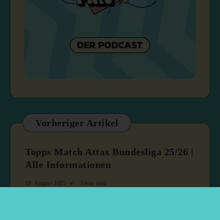
Vorheriger Artikel
Topps Match Attax Bundesliga 25/26 |
Alle Informationen
19. August 2025
3 min read