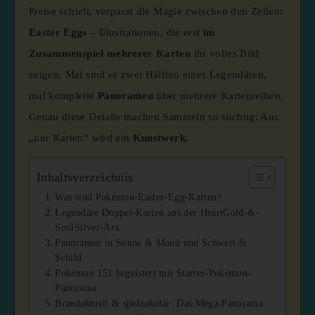
Preise schielt, verpasst die Magie zwischen den Zeilen:
Easter Eggs
– Illustrationen, die erst
im
Zusammenspiel mehrerer Karten
ihr volles Bild
zeigen. Mal sind es zwei Hälften eines Legendären,
mal komplette
Panoramen
über mehrere Kartenreihen.
Genau diese Details machen Sammeln so süchtig: Aus
„nur Karten“ wird ein
Kunstwerk
.
Inhaltsverzeichnis
Was sind Pokémon-Easter-Egg-Karten?
Legendäre Doppel-Karten aus der HeartGold-&-
SoulSilver-Ära
Panoramen in Sonne & Mond und Schwert &
Schild
Pokémon 151 begeistert mit Starter-Pokémon-
Panorama
Brandaktuell & spektakulär: Das Mega-Panorama