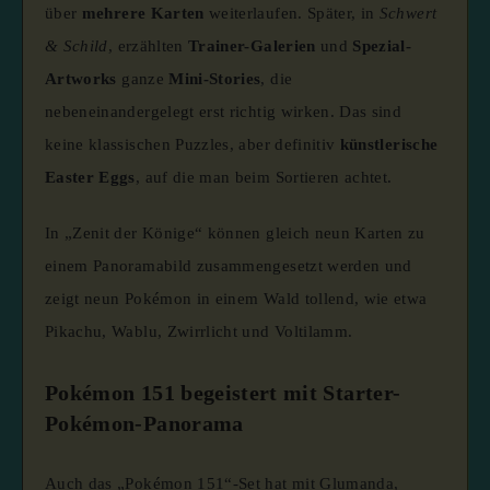
über
mehrere Karten
weiterlaufen. Später, in
Schwert
& Schild
, erzählten
Trainer-Galerien
und
Spezial-
Artworks
ganze
Mini-Stories
, die
nebeneinandergelegt erst richtig wirken. Das sind
keine klassischen Puzzles, aber definitiv
künstlerische
Easter Eggs
, auf die man beim Sortieren achtet.
In „Zenit der Könige“ können gleich neun Karten zu
einem Panoramabild zusammengesetzt werden und
zeigt neun Pokémon in einem Wald tollend, wie etwa
Pikachu, Wablu, Zwirrlicht und Voltilamm.
Pokémon 151 begeistert mit Starter-
Pokémon-Panorama
Auch das „Pokémon 151“-Set hat mit Glumanda,