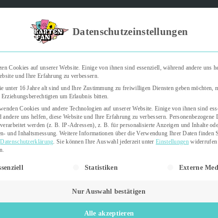
Kartenfan – Der Podcast" | Das Hobby auf die Ohren | Jetzt rein
Datenschutzeinstellungen
zen Cookies auf unserer Website. Einige von ihnen sind essenziell, während andere uns he
ebsite und Ihre Erfahrung zu verbessern.
Trading Cards
Kartenspiele
Sticker
e unter 16 Jahre alt sind und Ihre Zustimmung zu freiwilligen Diensten geben möchten,
e Erziehungsberechtigten um Erlaubnis bitten.
wenden Cookies und andere Technologien auf unserer Website. Einige von ihnen sind esse
 andere uns helfen, diese Website und Ihre Erfahrung zu verbessern.
Personenbezogene 
verarbeitet werden (z. B. IP-Adressen), z. B. für personalisierte Anzeigen und Inhalte od
n- und Inhaltsmessung.
Weitere Informationen über die Verwendung Ihrer Daten finden S
r
Datenschutzerklärung
.
Sie können Ihre Auswahl jederzeit unter
Einstellungen
widerrufen
n.
gt eine Liste der Service-Gruppen, für die eine Einwilligung erteil
senziell
Statistiken
Externe Med
. März 2025
1 min read
tzte Aktualisierung:
26. März 2025
Nur Auswahl bestätigen
Alle akzeptieren