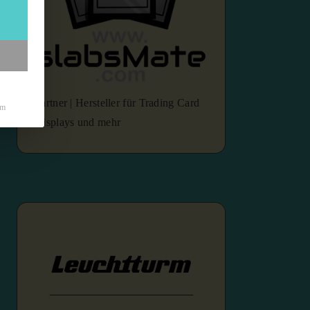
Partner | Hersteller für Trading Card
um
Displays und mehr