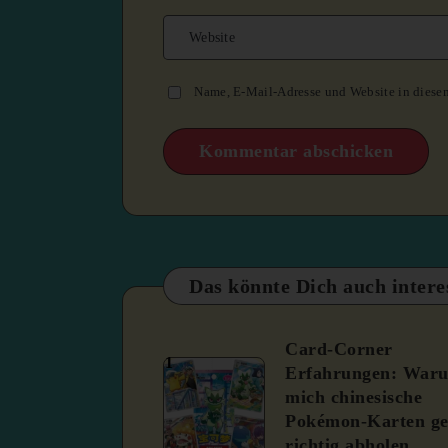
Name, E-Mail-Adresse und Website in diese
Das könnte Dich auch intere
Card-Corner
1
Erfahrungen: War
mich chinesische
Pokémon-Karten ge
richtig abholen