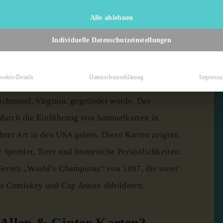
Alle ablehnen
Individuelle Datenschutzeinstellungen
er?
ookie-Details
Datenschutzerklärung
Impress
nisches Tabakunternehmen, das um 1880 von
Richmond, Virginia, gegründet wurde.
Das
durch die Einführung von Sammelkarten in
ihrer Art in den USA galten.
Diese Karten zeigten
 Sportler, Tiere und historische Persönlichkeiten.
Serien „World’s Champions“ von 1887, die unter
es Comiskey und Cap Anson abbildeten.
n Allen & Ginter-Karten?