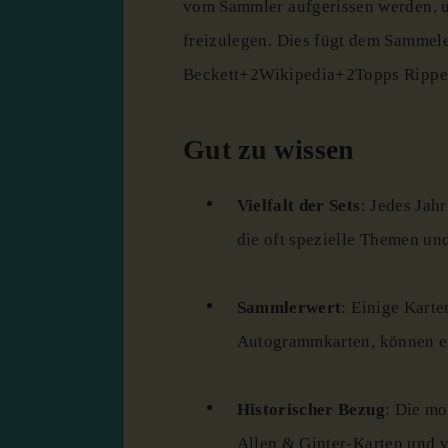
vom Sammler aufgerissen werden, u
freizulegen.
Dies fügt dem Sammele
Beckett
+2
Wikipedia
+2
Topps Ripp
Gut zu wissen
Vielfalt der Sets
:
Jedes Jahr
die oft spezielle Themen un
Sammlerwert
:
Einige Karte
Autogrammkarten, können e
Historischer Bezug
:
Die mo
Allen & Ginter-Karten und v