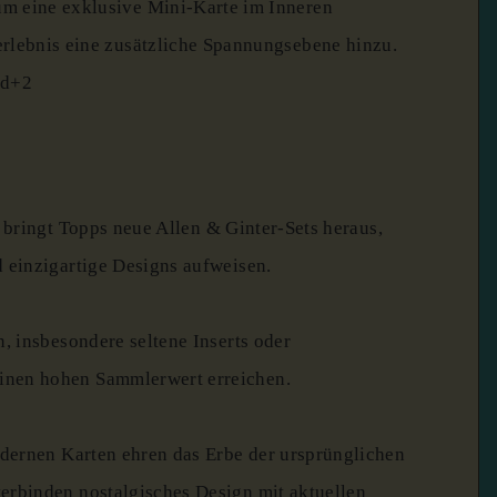
m eine exklusive Mini-Karte im Inneren
rlebnis eine zusätzliche Spannungsebene hinzu.
​
ed
+2
 bringt Topps neue Allen & Ginter-Sets heraus,
d einzigartige Designs aufweisen.
​
n, insbesondere seltene Inserts oder
inen hohen Sammlerwert erreichen.
dernen Karten ehren das Erbe der ursprünglichen
erbinden nostalgisches Design mit aktuellen