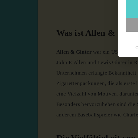
Was ist Allen & Gint
C
Allen & Ginter
war ein US-amerika
John F. Allen und Lewis Ginter in 
Unternehmen erlangte Bekanntheit 
Zigarettenpackungen, die als erste 
eine Vielzahl von Motiven, darunter
Besonders hervorzuheben sind die 
anderem Baseballspieler wie Charl
Die Vielfältigkeit vo