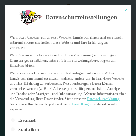
Mit dies
"Kartenfan – Der Podcast" | Das Hobby auf die Ohren |
Datenschutzeinstellungen
Jetzt reinhören
Wir nutzen Cookies auf unserer Website. Einige von ihnen sind essenziell,
während andere uns helfen, diese Website und Ihre Erfahrung zu
verbessern.
Wenn Sie unter 16 Jahre alt sind und Ihre Zustimmung zu freiwilligen
Diensten geben möchten, müssen Sie Ihre Erziehungsberechtigten um
Erlaubnis bitten.
Wir verwenden Cookies und andere Technologien auf unserer Website.
Einige von ihnen sind essenziell, während andere uns helfen, diese Website
und Ihre Erfahrung zu verbessern.
Personenbezogene Daten können
verarbeitet werden (z. B. IP-Adressen), z. B. für personalisierte Anzeigen
Match Attax
und Inhalte oder Anzeigen- und Inhaltsmessung.
Weitere Informationen über
die Verwendung Ihrer Daten finden Sie in unserer
Datenschutzerklärung
.
Sie können Ihre Auswahl jederzeit unter
Einstellungen
widerrufen oder
9. April 2025
2 min read
anpassen.
Es folgt eine Liste der Service-Gruppen, für die eine Einwilligung er
Letzte Aktualisierung:
9. April 2025
Essenziell
Statistiken