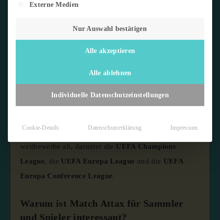
Externe Medien
Nur Auswahl bestätigen
Alle akzeptieren
Match Attax
ist ein von
Topps
entwickeltes
Sammelkartenspiel, das sich auf Fußball bezieht.
Es
Alle ablehnen
wurde erstmals in der Saison 2007/08 eingeführt und
Individuelle Datenschutzeinstellungen
hat sich seitdem zu einer der beliebtesten Fußball-
Sammelkartenserien entwickelt.
Die Karten decken
Cookie-Details
Datenschutzerklärung
Impressum
verschiedene europäische Fußballligen und -
wettbewerbe ab, darunter die
UEFA Champions
League
, die
UEFA Europa League
und die
UEFA
Europa Conference League
.
​
Warum ist Match Attax für Sammler
und Spieler interessant?