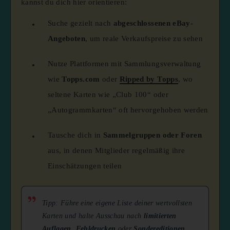
kannst du dich hier orientieren:
Suche gezielt nach
abgeschlossenen eBay-
Angeboten
, um reale Verkaufspreise zu sehen
Nutze Plattformen mit Sammlungsverwaltung
wie
Topps.com
oder
Ripped by Topps
, wo
seltene Karten wie „Club 100“ oder
„Autogrammkarten“ oft hervorgehoben werden
Tausche dich in
Sammelgruppen oder Foren
aus, in denen Mitglieder regelmäßig ihre
Einschätzungen teilen
Tipp: Führe eine eigene Liste deiner wertvollsten
Karten und halte Ausschau nach
limitierten
Auflagen
,
Fehldrucken
oder
Sondereditionen
,