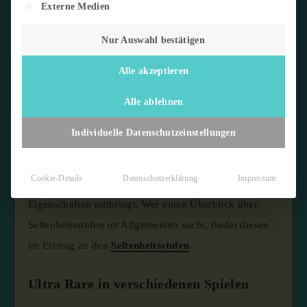
Externe Medien
Nur Auswahl bestätigen
Alle akzeptieren
Ultra Rare
– abgekürzt
UR
– ist eine der höchsten
Seltenheitsstufen im Sammelkartenbereich. Der Begriff
Alle ablehnen
wird in verschiedenen Kartenspielen unterschiedlich
Individuelle Datenschutzeinstellungen
definiert, bezeichnet aber immer eine Karte, die
deutlich seltener als reguläre Seltene Karten (
Rares
) ist
Cookie-Details
Datenschutzerklärung
Impressum
und in der Regel besondere optische oder spielerische
Eigenschaften mitbringt. Wer einen Überblick über
Seltenheitsstufen im Allgemeinen sucht, findet diesen
im Eintrag zu den
Seltenheitsstufen
.
Ultra Rare in verschiedenen Spielen