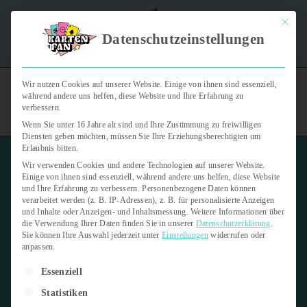
Mit dies
"Kartenfan – Der Podcast" | Das Hobby auf die Ohren |
Datenschutzeinstellungen
Jetzt reinhören
Wir nutzen Cookies auf unserer Website. Einige von ihnen sind essenziell,
während andere uns helfen, diese Website und Ihre Erfahrung zu
verbessern.
Wenn Sie unter 16 Jahre alt sind und Ihre Zustimmung zu freiwilligen
Diensten geben möchten, müssen Sie Ihre Erziehungsberechtigten um
Erlaubnis bitten.
Wir verwenden Cookies und andere Technologien auf unserer Website.
Einige von ihnen sind essenziell, während andere uns helfen, diese Website
und Ihre Erfahrung zu verbessern.
Personenbezogene Daten können
verarbeitet werden (z. B. IP-Adressen), z. B. für personalisierte Anzeigen
Ultra Rare
und Inhalte oder Anzeigen- und Inhaltsmessung.
Weitere Informationen über
die Verwendung Ihrer Daten finden Sie in unserer
Datenschutzerklärung
.
Sie können Ihre Auswahl jederzeit unter
Einstellungen
widerrufen oder
8. April 2026
1 min read
anpassen.
Es folgt eine Liste der Service-Gruppen, für die eine Einwilligung er
Letzte Aktualisierung:
8. April 2026
Essenziell
Statistiken