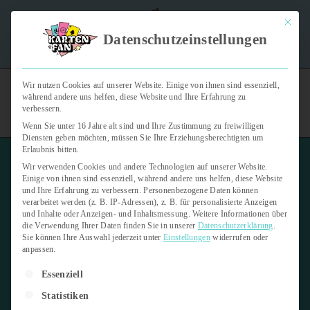
Mit dies
"Kartenfan – Der Podcast" | Das Hobby auf die Ohren |
Datenschutzeinstellungen
Jetzt reinhören
Wir nutzen Cookies auf unserer Website. Einige von ihnen sind essenziell,
während andere uns helfen, diese Website und Ihre Erfahrung zu
verbessern.
Wenn Sie unter 16 Jahre alt sind und Ihre Zustimmung zu freiwilligen
Diensten geben möchten, müssen Sie Ihre Erziehungsberechtigten um
Erlaubnis bitten.
Wir verwenden Cookies und andere Technologien auf unserer Website.
Einige von ihnen sind essenziell, während andere uns helfen, diese Website
und Ihre Erfahrung zu verbessern.
Personenbezogene Daten können
verarbeitet werden (z. B. IP-Adressen), z. B. für personalisierte Anzeigen
Road Dogg Illusion Panini
und Inhalte oder Anzeigen- und Inhaltsmessung.
Weitere Informationen über
Chronicles WWE 2023
die Verwendung Ihrer Daten finden Sie in unserer
Datenschutzerklärung
.
Sie können Ihre Auswahl jederzeit unter
Einstellungen
widerrufen oder
anpassen.
22. Mai 2024
Es folgt eine Liste der Service-Gruppen, für die eine Einwilligung er
Essenziell
Letzte Aktualisierung:
22. Mai 2024
Statistiken