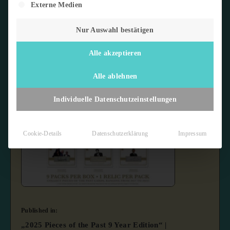
Externe Medien
Nur Auswahl bestätigen
Alle akzeptieren
Alle ablehnen
Individuelle Datenschutzeinstellungen
Cookie-Details
Datenschutzerklärung
Impressum
Published in:
„2025 Pieces of the Past 9 Year Edition“ |