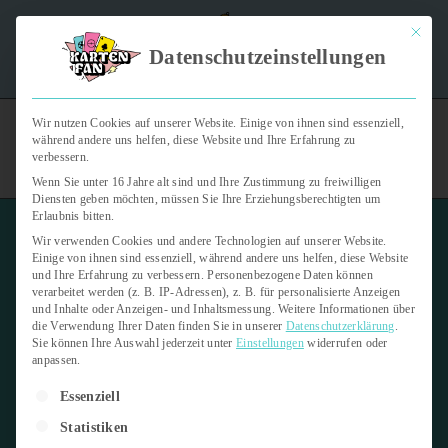
Mit dies
"Kartenfan – Der Podcast" | Das Hobby auf die Ohren |
Datenschutzeinstellungen
Jetzt reinhören
Wir nutzen Cookies auf unserer Website. Einige von ihnen sind essenziell,
während andere uns helfen, diese Website und Ihre Erfahrung zu
verbessern.
Wenn Sie unter 16 Jahre alt sind und Ihre Zustimmung zu freiwilligen
Diensten geben möchten, müssen Sie Ihre Erziehungsberechtigten um
Erlaubnis bitten.
Wir verwenden Cookies und andere Technologien auf unserer Website.
Einige von ihnen sind essenziell, während andere uns helfen, diese Website
und Ihre Erfahrung zu verbessern.
Personenbezogene Daten können
verarbeitet werden (z. B. IP-Adressen), z. B. für personalisierte Anzeigen
2025 Pieces of the Past 9 Year
und Inhalte oder Anzeigen- und Inhaltsmessung.
Weitere Informationen über
Edition
die Verwendung Ihrer Daten finden Sie in unserer
Datenschutzerklärung
.
Sie können Ihre Auswahl jederzeit unter
Einstellungen
widerrufen oder
anpassen.
10. März 2025
Es folgt eine Liste der Service-Gruppen, für die eine Einwilligung er
Essenziell
Letzte Aktualisierung:
7. April 2025
Statistiken