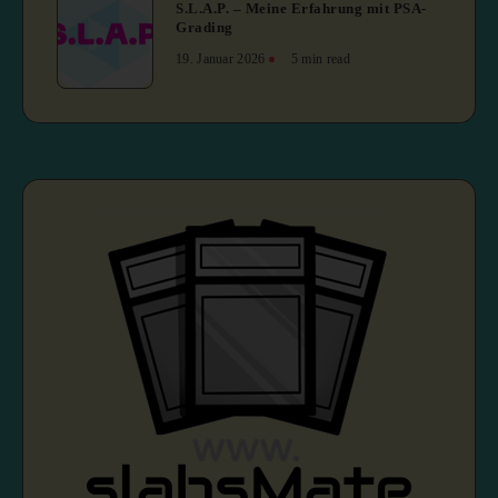
S.L.A.P. – Meine Erfahrung mit PSA-
Grading
19. Januar 2026
5 min read