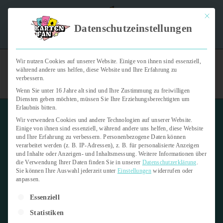
Mit dies
"Kartenfan – Der Podcast" | Das Hobby auf die Ohren |
Datenschutzeinstellungen
Jetzt reinhören
Wir nutzen Cookies auf unserer Website. Einige von ihnen sind essenziell,
während andere uns helfen, diese Website und Ihre Erfahrung zu
verbessern.
Wenn Sie unter 16 Jahre alt sind und Ihre Zustimmung zu freiwilligen
Diensten geben möchten, müssen Sie Ihre Erziehungsberechtigten um
Erlaubnis bitten.
Wir verwenden Cookies und andere Technologien auf unserer Website.
Einige von ihnen sind essenziell, während andere uns helfen, diese Website
und Ihre Erfahrung zu verbessern.
Personenbezogene Daten können
verarbeitet werden (z. B. IP-Adressen), z. B. für personalisierte Anzeigen
und Inhalte oder Anzeigen- und Inhaltsmessung.
Weitere Informationen über
die Verwendung Ihrer Daten finden Sie in unserer
Datenschutzerklärung
.
Sie können Ihre Auswahl jederzeit unter
Einstellungen
widerrufen oder
anpassen.
Es folgt eine Liste der Service-Gruppen, für die eine Einwilligung er
Essenziell
Statistiken