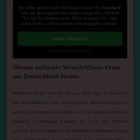
Sie sehen gerade einen Platzhalterinhalt von
Standard
.
Um auf den eigentlichen Inhalt zuzugreifen, klicken
Sie auf den Button unten. Bitte beachten Sie, dass
dabei Daten an Drittanbieter weitergegeben werden.
Inhalt entsperren
Weitere Informationen
Slivooo entfachte WrestleMania-Feuer
aus Deutschland heraus
Während Steini und TactiX aus dem Trio in Amerika
bei WrestleMania war, versorgte uns Slivooo täglich in
seinen Livestreams mit ihrem vor Ort aufgezeichneten
Material. Gemeinsam konnten wir so in das Treiben
und die Events rund um WrestleMania eintauchen und
dies sorgte dafür, dass ich einen noch größeren Hype