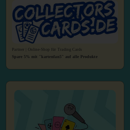
Partner | Online-Shop für Trading Cards
Spare 5% mit "kartenfan5" auf alle Produkte