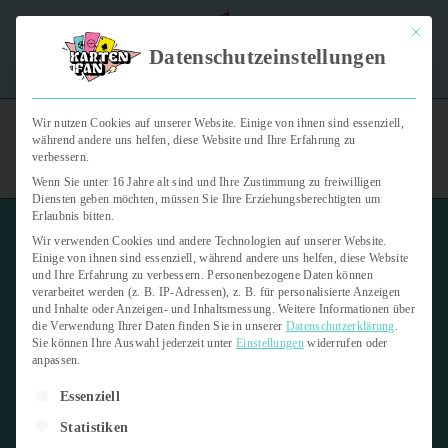
Mit dies
"Kartenfan – Der Podcast" | Das Hobby auf die Ohren |
Datenschutzeinstellungen
Jetzt reinhören
Wir nutzen Cookies auf unserer Website. Einige von ihnen sind essenziell,
während andere uns helfen, diese Website und Ihre Erfahrung zu
verbessern.
Wenn Sie unter 16 Jahre alt sind und Ihre Zustimmung zu freiwilligen
Diensten geben möchten, müssen Sie Ihre Erziehungsberechtigten um
Erlaubnis bitten.
Wir verwenden Cookies und andere Technologien auf unserer Website.
10% Rabatt bei LIFE TCG
Einige von ihnen sind essenziell, während andere uns helfen, diese Website
und Ihre Erfahrung zu verbessern.
Personenbezogene Daten können
verarbeitet werden (z. B. IP-Adressen), z. B. für personalisierte Anzeigen
und Inhalte oder Anzeigen- und Inhaltsmessung.
Weitere Informationen über
die Verwendung Ihrer Daten finden Sie in unserer
Datenschutzerklärung
.
Startseite
›
Foren
›
Kooperationen, Rabattcodes und mehr für das
Sie können Ihre Auswahl jederzeit unter
Einstellungen
widerrufen oder
anpassen.
Kartenhobby
›
10% Rabatt bei LIFE TCG
Es folgt eine Liste der Service-Gruppen, für die eine Einwilligung er
Dieses Thema hat 0 Antworten sowie 1 Teilnehmer und wurde
Essenziell
zuletzt
vor 1 Jahr, 4 Monaten
von
Kartenfan
aktualisiert.
Statistiken