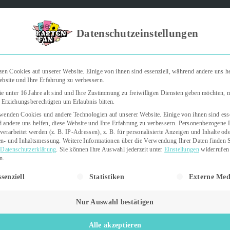
Kartenfan – Der Podcast" | Das Hobby auf die Ohren | Jetzt rein
Datenschutzeinstellungen
zen Cookies auf unserer Website. Einige von ihnen sind essenziell, während andere uns he
ebsite und Ihre Erfahrung zu verbessern.
Trading Cards
Kartenspiele
Sticker
e unter 16 Jahre alt sind und Ihre Zustimmung zu freiwilligen Diensten geben möchten,
e Erziehungsberechtigten um Erlaubnis bitten.
wenden Cookies und andere Technologien auf unserer Website. Einige von ihnen sind esse
 andere uns helfen, diese Website und Ihre Erfahrung zu verbessern.
Personenbezogene 
verarbeitet werden (z. B. IP-Adressen), z. B. für personalisierte Anzeigen und Inhalte od
n- und Inhaltsmessung.
Weitere Informationen über die Verwendung Ihrer Daten finden S
r
Datenschutzerklärung
.
Sie können Ihre Auswahl jederzeit unter
Einstellungen
widerrufen
n.
gt eine Liste der Service-Gruppen, für die eine Einwilligung erteil
senziell
Statistiken
Externe Med
5. Dezember 2023
ion
Nur Auswahl bestätigen
Letzte Aktualisierung:
5.
r)
Dezember 2023
Alle akzeptieren