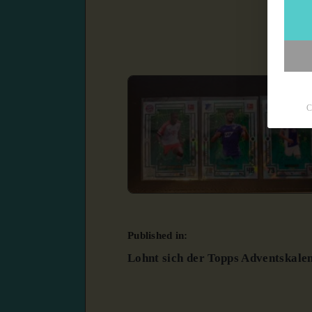
C
Published in:
Lohnt sich der Topps Adventskale