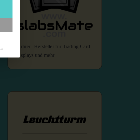
Partner | Hersteller für Trading Card
um
Displays und mehr