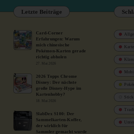
Letzte Beiträge
Schl
1
Card-Corner
Allg
Erfahrungen: Warum
mich chinesische
Karte
Pokémon-Karten gerade
richtig abholen
Klass
27. Mai 2026
Mobi
2
2026 Topps Chrome
Disney: Der nächste
Poké
große Disney-Hype im
Kartenhobby?
Stick
18. Mai 2026
Trad
3
SlabDex S100: Der
Sammelkarten-Koffer,
Unte
der wirklich für
Sammler gemacht wurde