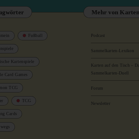
agwörter
Mehr von Karten
emein
Fußball
Podcast
nspiele
Sammelkarten-Lexikon
ische Kartenspiele
Karten auf den Tisch – D
Sammelkarten-Duell
le Card Games
mon TCG
Forum
er
TCG
Newsletter
ing Cards
rwegs