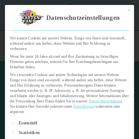
Mit dies
"Kartenfan – Der Podcast" | Das Hobby auf die Ohren |
Datenschutzeinstellungen
Jetzt reinhören
Wir nutzen Cookies auf unserer Website. Einige von ihnen sind essenziell,
während andere uns helfen, diese Website und Ihre Erfahrung zu
verbessern.
Wenn Sie unter 16 Jahre alt sind und Ihre Zustimmung zu freiwilligen
Diensten geben möchten, müssen Sie Ihre Erziehungsberechtigten um
Erlaubnis bitten.
Wir verwenden Cookies und andere Technologien auf unserer Website.
Einige von ihnen sind essenziell, während andere uns helfen, diese Website
und Ihre Erfahrung zu verbessern.
Personenbezogene Daten können
verarbeitet werden (z. B. IP-Adressen), z. B. für personalisierte Anzeigen
Koffer für Trading Cards
und Inhalte oder Anzeigen- und Inhaltsmessung.
Weitere Informationen über
die Verwendung Ihrer Daten finden Sie in unserer
Datenschutzerklärung
.
Sie können Ihre Auswahl jederzeit unter
Einstellungen
widerrufen oder
2. April 2026
anpassen.
Es folgt eine Liste der Service-Gruppen, für die eine Einwilligung er
Letzte Aktualisierung:
2. April 2026
Essenziell
Statistiken