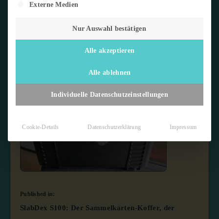
Externe Medien
Nur Auswahl bestätigen
Alle akzeptieren
Alle ablehnen
Individuelle Datenschutzeinstellungen
Cookie-Details
Datenschutzerklärung
Impressum
Published in:
SlabDex S100: Der Sammelkarten-Koffer, der