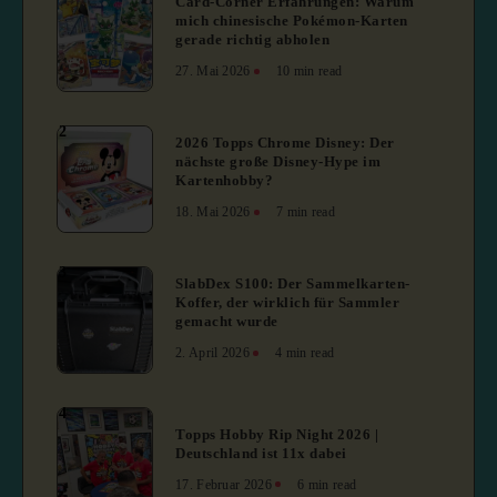
Card-Corner Erfahrungen: Warum
mich chinesische Pokémon-Karten
gerade richtig abholen
27. Mai 2026
10 min read
2
2026 Topps Chrome Disney: Der
nächste große Disney-Hype im
Kartenhobby?
18. Mai 2026
7 min read
3
SlabDex S100: Der Sammelkarten-
Koffer, der wirklich für Sammler
gemacht wurde
2. April 2026
4 min read
4
Topps Hobby Rip Night 2026 |
Deutschland ist 11x dabei
17. Februar 2026
6 min read