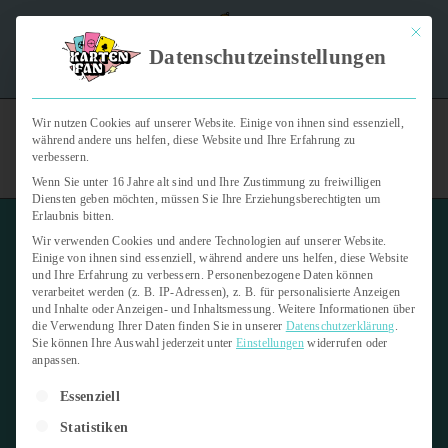
Mit dies
"Kartenfan – Der Podcast" | Das Hobby auf die Ohren |
Datenschutzeinstellungen
Jetzt reinhören
Wir nutzen Cookies auf unserer Website. Einige von ihnen sind essenziell,
während andere uns helfen, diese Website und Ihre Erfahrung zu
verbessern.
Wenn Sie unter 16 Jahre alt sind und Ihre Zustimmung zu freiwilligen
Diensten geben möchten, müssen Sie Ihre Erziehungsberechtigten um
Erlaubnis bitten.
Wir verwenden Cookies und andere Technologien auf unserer Website.
Einige von ihnen sind essenziell, während andere uns helfen, diese Website
und Ihre Erfahrung zu verbessern.
Personenbezogene Daten können
verarbeitet werden (z. B. IP-Adressen), z. B. für personalisierte Anzeigen
slsbsMate
und Inhalte oder Anzeigen- und Inhaltsmessung.
Weitere Informationen über
die Verwendung Ihrer Daten finden Sie in unserer
Datenschutzerklärung
.
Sie können Ihre Auswahl jederzeit unter
Einstellungen
widerrufen oder
20. März 2024
anpassen.
Es folgt eine Liste der Service-Gruppen, für die eine Einwilligung er
Letzte Aktualisierung:
20. März 2024
Essenziell
Statistiken