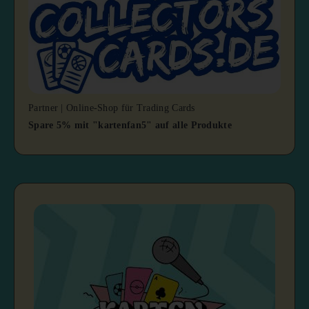
Partner | Online-Shop für Trading Cards
Spare 5% mit "kartenfan5" auf alle Produkte