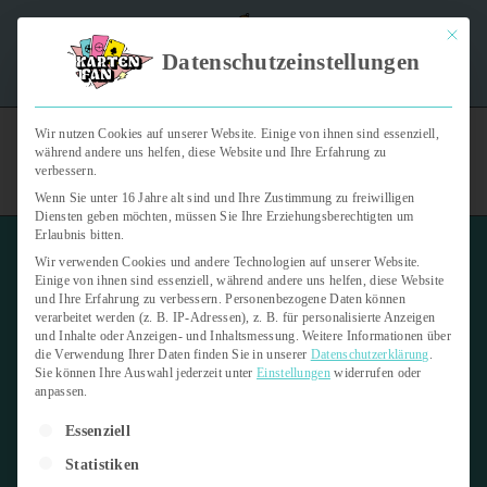
Mit dies
"Kartenfan – Der Podcast" | Das Hobby auf die Ohren |
Datenschutzeinstellungen
Jetzt reinhören
Wir nutzen Cookies auf unserer Website. Einige von ihnen sind essenziell,
während andere uns helfen, diese Website und Ihre Erfahrung zu
verbessern.
Wenn Sie unter 16 Jahre alt sind und Ihre Zustimmung zu freiwilligen
Diensten geben möchten, müssen Sie Ihre Erziehungsberechtigten um
Erlaubnis bitten.
Wir verwenden Cookies und andere Technologien auf unserer Website.
Einige von ihnen sind essenziell, während andere uns helfen, diese Website
und Ihre Erfahrung zu verbessern.
Personenbezogene Daten können
verarbeitet werden (z. B. IP-Adressen), z. B. für personalisierte Anzeigen
Topps Bundesliga Sticker
und Inhalte oder Anzeigen- und Inhaltsmessung.
Weitere Informationen über
Kollektion
die Verwendung Ihrer Daten finden Sie in unserer
Datenschutzerklärung
.
Sie können Ihre Auswahl jederzeit unter
Einstellungen
widerrufen oder
anpassen.
27. Januar 2025
Es folgt eine Liste der Service-Gruppen, für die eine Einwilligung er
Essenziell
Letzte Aktualisierung:
27. Januar 2025
Statistiken