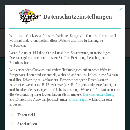
Mit dies
"Kartenfan – Der Podcast" | Das Hobby auf die Ohren |
Datenschutzeinstellungen
Jetzt reinhören
Wir nutzen Cookies auf unserer Website. Einige von ihnen sind essenziell,
während andere uns helfen, diese Website und Ihre Erfahrung zu
verbessern.
Wenn Sie unter 16 Jahre alt sind und Ihre Zustimmung zu freiwilligen
Diensten geben möchten, müssen Sie Ihre Erziehungsberechtigten um
Erlaubnis bitten.
Wir verwenden Cookies und andere Technologien auf unserer Website.
Einige von ihnen sind essenziell, während andere uns helfen, diese Website
und Ihre Erfahrung zu verbessern.
Personenbezogene Daten können
verarbeitet werden (z. B. IP-Adressen), z. B. für personalisierte Anzeigen
Topps Match Attax Extra
und Inhalte oder Anzeigen- und Inhaltsmessung.
Weitere Informationen über
die Verwendung Ihrer Daten finden Sie in unserer
Datenschutzerklärung
.
Sie können Ihre Auswahl jederzeit unter
Einstellungen
widerrufen oder
14. Februar 2025
anpassen.
Es folgt eine Liste der Service-Gruppen, für die eine Einwilligung er
Letzte Aktualisierung:
14. Februar 2025
Essenziell
Statistiken