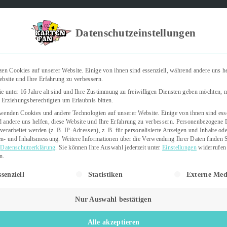
Kartenfan – Der Podcast" | Das Hobby auf die Ohren | Jetzt rein
Datenschutzeinstellungen
zen Cookies auf unserer Website. Einige von ihnen sind essenziell, während andere uns he
ebsite und Ihre Erfahrung zu verbessern.
Trading Cards
Kartenspiele
Sticker
e unter 16 Jahre alt sind und Ihre Zustimmung zu freiwilligen Diensten geben möchten,
e Erziehungsberechtigten um Erlaubnis bitten.
wenden Cookies und andere Technologien auf unserer Website. Einige von ihnen sind esse
 andere uns helfen, diese Website und Ihre Erfahrung zu verbessern.
Personenbezogene 
verarbeitet werden (z. B. IP-Adressen), z. B. für personalisierte Anzeigen und Inhalte od
n- und Inhaltsmessung.
Weitere Informationen über die Verwendung Ihrer Daten finden S
r
Datenschutzerklärung
.
Sie können Ihre Auswahl jederzeit unter
Einstellungen
widerrufen
n.
gt eine Liste der Service-Gruppen, für die eine Einwilligung erteil
senziell
Statistiken
Externe Med
26. März 2024
Nur Auswahl bestätigen
Letzte Aktualisierung:
26. März 2024
Alle akzeptieren