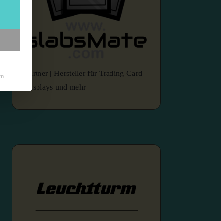
Partner | Hersteller für Trading Card
um
Displays und mehr