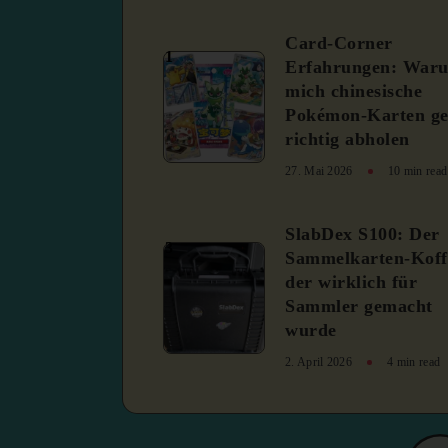
Card-Corner
1
Erfahrungen: War
mich chinesische
Pokémon-Karten ge
richtig abholen
27. Mai 2026
10 min read
SlabDex S100: Der
3
Sammelkarten-Koff
der wirklich für
Sammler gemacht
wurde
2. April 2026
4 min read