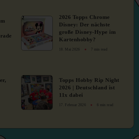
2026 Topps Chrome
2
um
Disney: Der nächste
große Disney-Hype im
rade
Kartenhobby?
18. Mai 2026
7 min read
4
er,
Topps Hobby Rip Night
2026 | Deutschland ist
11x dabei
17. Februar 2026
6 min read