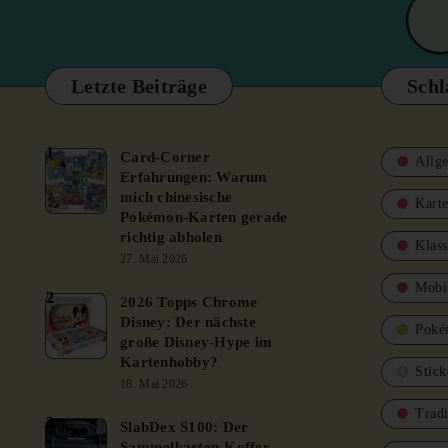
Letzte Beiträge
Schl
1
Card-Corner
Allg
Erfahrungen: Warum
mich chinesische
Karte
Pokémon-Karten gerade
richtig abholen
Klass
27. Mai 2026
Mobi
2
2026 Topps Chrome
Disney: Der nächste
Poké
große Disney-Hype im
Kartenhobby?
Stick
18. Mai 2026
Trad
3
SlabDex S100: Der
Sammelkarten-Koffer,