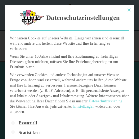
Mit dies
"Kartenfan – Der Podcast" | Das Hobby auf die Ohren |
Datenschutzeinstellungen
Jetzt reinhören
Wir nutzen Cookies auf unserer Website. Einige von ihnen sind essenziell,
während andere uns helfen, diese Website und Ihre Erfahrung zu
verbessern.
Wenn Sie unter 16 Jahre alt sind und Ihre Zustimmung zu freiwilligen
Diensten geben möchten, müssen Sie Ihre Erziehungsberechtigten um
Erlaubnis bitten.
Wir verwenden Cookies und andere Technologien auf unserer Website.
Einige von ihnen sind essenziell, während andere uns helfen, diese Website
und Ihre Erfahrung zu verbessern.
Personenbezogene Daten können
verarbeitet werden (z. B. IP-Adressen), z. B. für personalisierte Anzeigen
UNO
und Inhalte oder Anzeigen- und Inhaltsmessung.
Weitere Informationen über
die Verwendung Ihrer Daten finden Sie in unserer
Datenschutzerklärung
.
Sie können Ihre Auswahl jederzeit unter
Einstellungen
widerrufen oder
12. August 2025
anpassen.
Es folgt eine Liste der Service-Gruppen, für die eine Einwilligung er
Letzte Aktualisierung:
12. August 2025
Essenziell
Statistiken