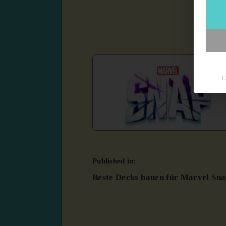
C
Published in:
Beste Decks bauen für Marvel Sn