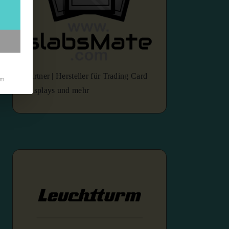
Partner | Hersteller für Trading Card
um
Displays und mehr