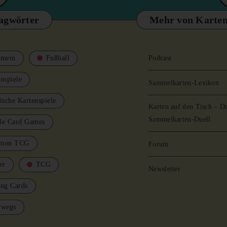
agwörter
Mehr von Karten
emein
Fußball
Podcast
nspiele
Sammelkarten-Lexikon
ische Kartenspiele
Karten auf den Tisch – D
Sammelkarten-Duell
le Card Games
mon TCG
Forum
er
TCG
Newsletter
ing Cards
rwegs