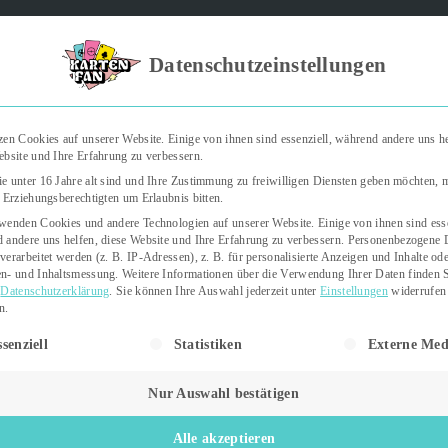
Kartenfan – Der Podcast" | Das Hobby auf die Ohren | Jetzt rein
Datenschutzeinstellungen
zen Cookies auf unserer Website. Einige von ihnen sind essenziell, während andere uns he
ebsite und Ihre Erfahrung zu verbessern.
Trading Cards
Kartenspiele
Sticker
e unter 16 Jahre alt sind und Ihre Zustimmung zu freiwilligen Diensten geben möchten,
e Erziehungsberechtigten um Erlaubnis bitten.
wenden Cookies und andere Technologien auf unserer Website. Einige von ihnen sind esse
 andere uns helfen, diese Website und Ihre Erfahrung zu verbessern.
Personenbezogene 
verarbeitet werden (z. B. IP-Adressen), z. B. für personalisierte Anzeigen und Inhalte od
n- und Inhaltsmessung.
Weitere Informationen über die Verwendung Ihrer Daten finden S
r
Datenschutzerklärung
.
Sie können Ihre Auswahl jederzeit unter
Einstellungen
widerrufen
n.
gt eine Liste der Service-Gruppen, für die eine Einwilligung erteil
senziell
Statistiken
Externe Med
24. Oktober 2023
Nur Auswahl bestätigen
Letzte Aktualisierung:
24. Oktober 2023
Alle akzeptieren