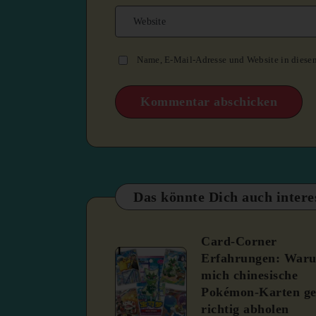
Name, E-Mail-Adresse und Website in diese
Das könnte Dich auch intere
Card-Corner
1
Erfahrungen: War
mich chinesische
Pokémon-Karten ge
richtig abholen