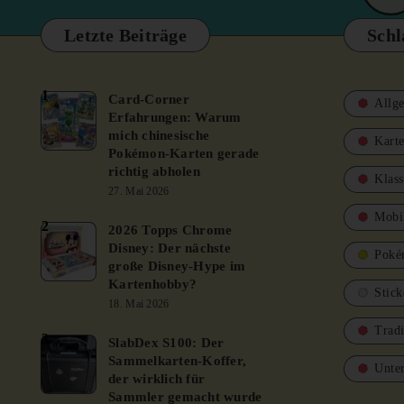
Letzte Beiträge
Schl
1
Card-Corner
Allg
Erfahrungen: Warum
mich chinesische
Karte
Pokémon-Karten gerade
richtig abholen
Klass
27. Mai 2026
Mobi
2
2026 Topps Chrome
Disney: Der nächste
Poké
große Disney-Hype im
Kartenhobby?
Stick
18. Mai 2026
Trad
3
SlabDex S100: Der
Sammelkarten-Koffer,
Unte
der wirklich für
Sammler gemacht wurde