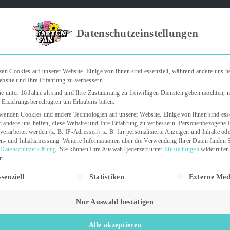
Kartenfan – Der Podcast" | Das Hobby auf die Ohren | Jetzt rein
Datenschutzeinstellungen
zen Cookies auf unserer Website. Einige von ihnen sind essenziell, während andere uns he
ebsite und Ihre Erfahrung zu verbessern.
Trading Cards
Kartenspiele
Sticker
e unter 16 Jahre alt sind und Ihre Zustimmung zu freiwilligen Diensten geben möchten,
e Erziehungsberechtigten um Erlaubnis bitten.
wenden Cookies und andere Technologien auf unserer Website. Einige von ihnen sind esse
 andere uns helfen, diese Website und Ihre Erfahrung zu verbessern.
Personenbezogene 
verarbeitet werden (z. B. IP-Adressen), z. B. für personalisierte Anzeigen und Inhalte od
n- und Inhaltsmessung.
Weitere Informationen über die Verwendung Ihrer Daten finden S
r
Datenschutzerklärung
.
Sie können Ihre Auswahl jederzeit unter
Einstellungen
widerrufen
n.
gt eine Liste der Service-Gruppen, für die eine Einwilligung erteil
senziell
Statistiken
Externe Med
Nur Auswahl bestätigen
Alle akzeptieren