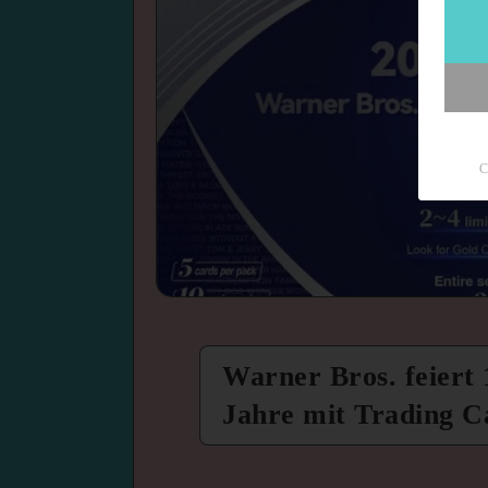
C
Warner Bros. feiert 
Jahre mit Trading C