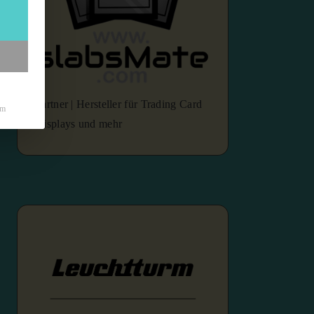
Partner | Hersteller für Trading Card
um
Displays und mehr