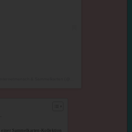
Ein Beitrag geteilt von WHO IS OLI l Internetmensch & Sammelkarten (@who.is_oli)
.
n einer Sammelkarten-Kollektion