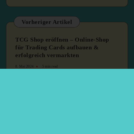
Vorheriger Artikel
TCG Shop eröffnen – Online-Shop
für Trading Cards aufbauen &
erfolgreich vermarkten
8. Mai 2024
5 min read
Nächster Artikel
Pokémon TCG: Karmesin & Purpur
– Nebel der Sagen (Erweiterung)
17. Mai 2024
5 min read