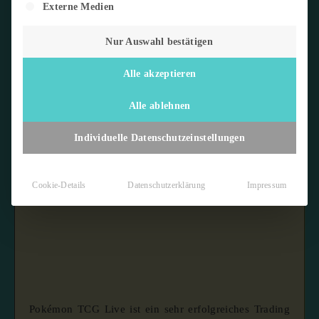
Externe Medien
Nur Auswahl bestätigen
Alle akzeptieren
14. Mai 2024
5 min read
Alle ablehnen
Pokémon TCG Live | Anfänger-
Individuelle Datenschutzeinstellungen
Guide 2024
Cookie-Details
Datenschutzerklärung
Impressum
Letzte Aktualisierung:
15. August 2025
Pokémon TCG Live ist ein sehr erfolgreiches Trading