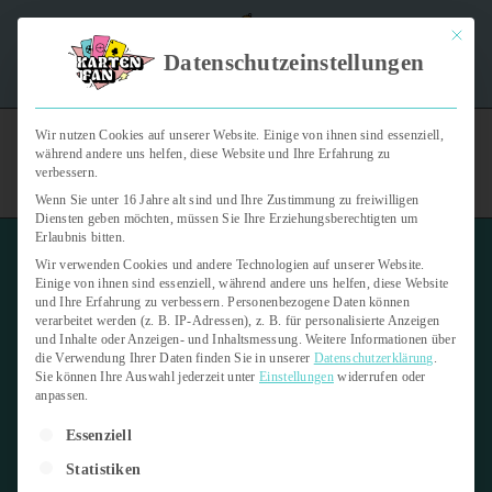
Mit dies
"Kartenfan – Der Podcast" | Das Hobby auf die Ohren |
Datenschutzeinstellungen
Jetzt reinhören
Wir nutzen Cookies auf unserer Website. Einige von ihnen sind essenziell,
während andere uns helfen, diese Website und Ihre Erfahrung zu
verbessern.
Wenn Sie unter 16 Jahre alt sind und Ihre Zustimmung zu freiwilligen
Diensten geben möchten, müssen Sie Ihre Erziehungsberechtigten um
Erlaubnis bitten.
Wir verwenden Cookies und andere Technologien auf unserer Website.
Einige von ihnen sind essenziell, während andere uns helfen, diese Website
und Ihre Erfahrung zu verbessern.
Personenbezogene Daten können
verarbeitet werden (z. B. IP-Adressen), z. B. für personalisierte Anzeigen
und Inhalte oder Anzeigen- und Inhaltsmessung.
Weitere Informationen über
die Verwendung Ihrer Daten finden Sie in unserer
Datenschutzerklärung
.
Sie können Ihre Auswahl jederzeit unter
Einstellungen
widerrufen oder
anpassen.
Es folgt eine Liste der Service-Gruppen, für die eine Einwilligung er
Essenziell
Statistiken