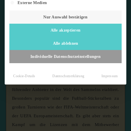
Externe Medien
Nur Auswahl bestätigen
Alle akzeptieren
Was ist Panini?
Alle ablehnen
Panini
ist ein international renommiertes Unternehmen,
Individuelle Datenschutzeinstellungen
das hauptsächlich für seine
Stickeralben
und
Sammelkarten
bekannt ist.
Gegründet 1961 in
Cookie-Details
Datenschutzerklärung
Impressum
Modena, Italien, hat sich Panini über die Jahrzehnte als
führender Anbieter in der Welt des Sammelns etabliert.
Besonders populär sind die Fußball-Stickeralben zu
großen Turnieren wie der FIFA-Weltmeisterschaft oder
der UEFA Europameisterschaft.
Es gibt aber stets ein
Kampf um die Lizenzen mit dem Mitbewerber