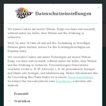
Mit dies
"Kartenfan – Der Podcast" | Das Hobby auf die Ohren |
Datenschutzeinstellungen
Jetzt reinhören
Wir nutzen Cookies auf unserer Website. Einige von ihnen sind essenziell,
während andere uns helfen, diese Website und Ihre Erfahrung zu
verbessern.
Wenn Sie unter 16 Jahre alt sind und Ihre Zustimmung zu freiwilligen
Diensten geben möchten, müssen Sie Ihre Erziehungsberechtigten um
Erlaubnis bitten.
Wir verwenden Cookies und andere Technologien auf unserer Website.
Einige von ihnen sind essenziell, während andere uns helfen, diese Website
und Ihre Erfahrung zu verbessern.
Personenbezogene Daten können
verarbeitet werden (z. B. IP-Adressen), z. B. für personalisierte Anzeigen
Panini
und Inhalte oder Anzeigen- und Inhaltsmessung.
Weitere Informationen über
die Verwendung Ihrer Daten finden Sie in unserer
Datenschutzerklärung
.
Sie können Ihre Auswahl jederzeit unter
Einstellungen
widerrufen oder
21. März 2025
2 min read
anpassen.
Es folgt eine Liste der Service-Gruppen, für die eine Einwilligung er
Letzte Aktualisierung:
21. März 2025
Essenziell
Statistiken