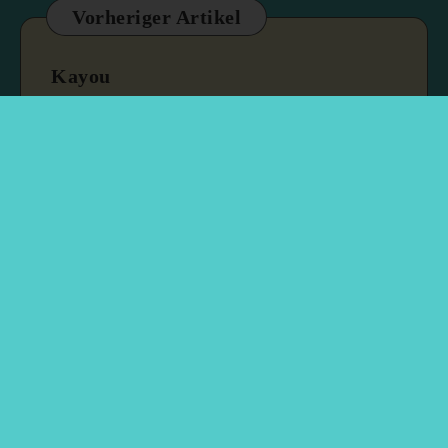
Vorheriger Artikel
Kayou
21. März 2025
2 min read
Nächster Artikel
B-Brothers
26. März 2025
2 min read
Rechtliches