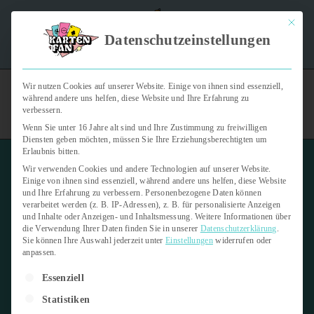
Mit dies
"Kartenfan – Der Podcast" | Das Hobby auf die Ohren |
Datenschutzeinstellungen
Jetzt reinhören
Wir nutzen Cookies auf unserer Website. Einige von ihnen sind essenziell,
während andere uns helfen, diese Website und Ihre Erfahrung zu
verbessern.
Wenn Sie unter 16 Jahre alt sind und Ihre Zustimmung zu freiwilligen
Diensten geben möchten, müssen Sie Ihre Erziehungsberechtigten um
Erlaubnis bitten.
Wir verwenden Cookies und andere Technologien auf unserer Website.
Einige von ihnen sind essenziell, während andere uns helfen, diese Website
und Ihre Erfahrung zu verbessern.
Personenbezogene Daten können
verarbeitet werden (z. B. IP-Adressen), z. B. für personalisierte Anzeigen
Special Illustration Rare (SIR)
und Inhalte oder Anzeigen- und Inhaltsmessung.
Weitere Informationen über
die Verwendung Ihrer Daten finden Sie in unserer
Datenschutzerklärung
.
Sie können Ihre Auswahl jederzeit unter
Einstellungen
widerrufen oder
8. April 2026
1 min read
anpassen.
Es folgt eine Liste der Service-Gruppen, für die eine Einwilligung er
Letzte Aktualisierung:
8. April 2026
Essenziell
Statistiken