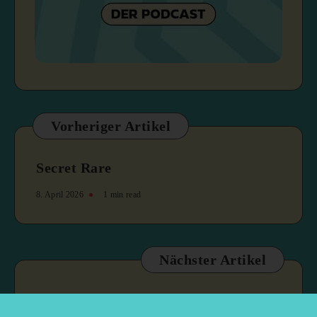
Vorheriger Artikel
Secret Rare
8. April 2026
1 min read
Nächster Artikel
Serponado