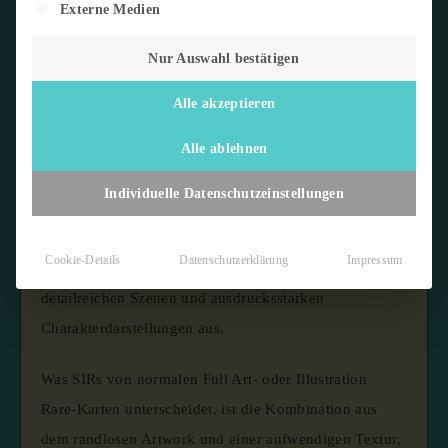
Externe Medien
Nur Auswahl bestätigen
Alle akzeptieren
Die
Special Illustration Rare
(kurz: SIR) ist seit der
Scarlet & Violet-Ära die begehrteste reguläre
Alle ablehnen
Seltenheitsstufe im Pokémon Trading Card Game. SIRs
Individuelle Datenschutzeinstellungen
sind die direkte Weiterentwicklung der früheren
Illustration Rares
und zeichnen sich durch noch
Cookie-Details
Datenschutzerklärung
Impressum
großflächigere, vollständig illustrierte Hintergründe mit
detailreichen Szenen und ausdrucksstarken
Charakterdarstellungen aus.
Was SIRs von normalen Full Art- oder Illustration
Rare-Karten unterscheidet, ist die Kombination aus
dem randlosen Artwork und einer aufwendigen Textur,