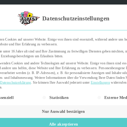
Kartenfan – Der Podcast" | Das Hobby auf die Ohren | Jetzt rein
Datenschutzeinstellungen
zen Cookies auf unserer Website. Einige von ihnen sind essenziell, während andere uns he
ebsite und Ihre Erfahrung zu verbessern.
Trading Cards
Kartenspiele
Sticker
e unter 16 Jahre alt sind und Ihre Zustimmung zu freiwilligen Diensten geben möchten,
e Erziehungsberechtigten um Erlaubnis bitten.
wenden Cookies und andere Technologien auf unserer Website. Einige von ihnen sind esse
 andere uns helfen, diese Website und Ihre Erfahrung zu verbessern.
Personenbezogene 
verarbeitet werden (z. B. IP-Adressen), z. B. für personalisierte Anzeigen und Inhalte od
n- und Inhaltsmessung.
Weitere Informationen über die Verwendung Ihrer Daten finden S
r
Datenschutzerklärung
.
Sie können Ihre Auswahl jederzeit unter
Einstellungen
widerrufen
n.
gt eine Liste der Service-Gruppen, für die eine Einwilligung erteil
senziell
Statistiken
Externe Med
Nur Auswahl bestätigen
Kartenspiele
Alle akzeptieren