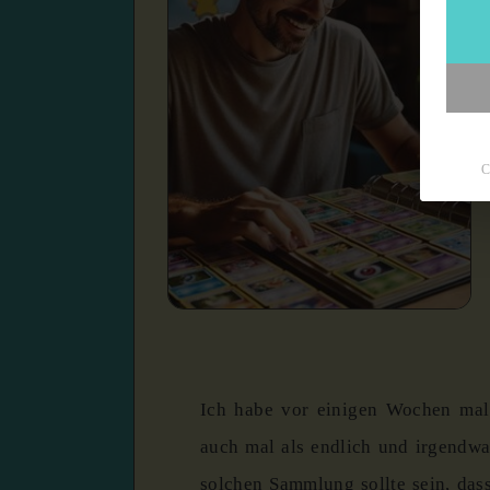
C
Ich habe vor einigen Wochen mal
auch mal als endlich und irgendwa
solchen Sammlung sollte sein, da