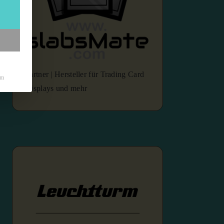
Partner | Hersteller für Trading Card
um
Displays und mehr