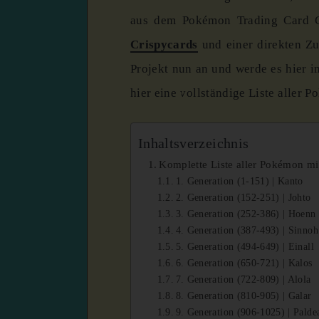
aus dem Pokémon Trading Card 
Crispycards
und einer direkten Z
Projekt nun an und werde es hier i
hier eine vollständige Liste aller 
Inhaltsverzeichnis
Komplette Liste aller Pokémon m
1. Generation (1-151) | Kanto
2. Generation (152-251) | Johto
3. Generation (252-386) | Hoenn
4. Generation (387-493) | Sinnoh
5. Generation (494-649) | Einall
6. Generation (650-721) | Kalos
7. Generation (722-809) | Alola
8. Generation (810-905) | Galar
9. Generation (906-1025) | Palde