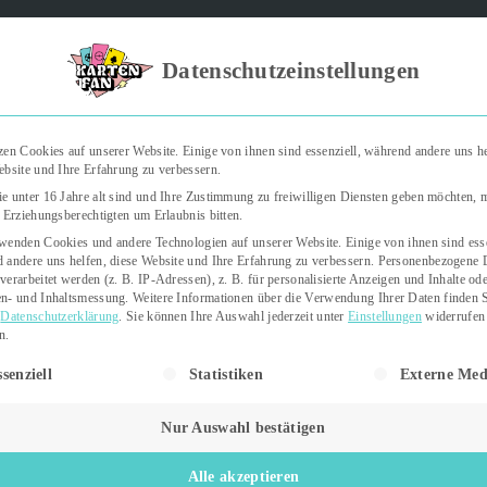
Kartenfan – Der Podcast" | Das Hobby auf die Ohren | Jetzt rein
Datenschutzeinstellungen
zen Cookies auf unserer Website. Einige von ihnen sind essenziell, während andere uns he
ebsite und Ihre Erfahrung zu verbessern.
Trading Cards
Kartenspiele
Sticker
e unter 16 Jahre alt sind und Ihre Zustimmung zu freiwilligen Diensten geben möchten,
e Erziehungsberechtigten um Erlaubnis bitten.
wenden Cookies und andere Technologien auf unserer Website. Einige von ihnen sind esse
 andere uns helfen, diese Website und Ihre Erfahrung zu verbessern.
Personenbezogene 
verarbeitet werden (z. B. IP-Adressen), z. B. für personalisierte Anzeigen und Inhalte od
n- und Inhaltsmessung.
Weitere Informationen über die Verwendung Ihrer Daten finden S
r
Datenschutzerklärung
.
Sie können Ihre Auswahl jederzeit unter
Einstellungen
widerrufen
n.
gt eine Liste der Service-Gruppen, für die eine Einwilligung erteil
senziell
Statistiken
Externe Med
Nur Auswahl bestätigen
Pokémon TCG
Alle akzeptieren