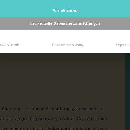
19. April 2024
6 min read
Alle ablehnen
Mein Projekt: Pokémon-
Individuelle Datenschutzeinstellungen
Sammlung komplett
ookie-Details
Datenschutzerklärung
Impress
Letzte Aktualisierung:
2. Mai 2024
 über eine Pokémon-Sammlung geschrieben, die
nn als abgeschlossen gelten kann. Das Ziel einer
ss wir eben von jedem Pokémon eine Sammelkarte