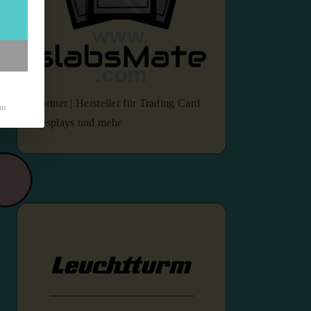
Partner | Hersteller für Trading Card
um
Displays und mehr