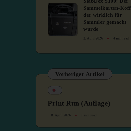
SlabDex S100: Der
3
Sammelkarten-Koff
der wirklich für
Sammler gemacht
wurde
2. April 2026
4 min read
Vorheriger Artikel
Print Run (Auflage)
8. April 2026
1 min read