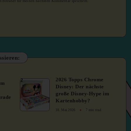
m Browser für meinen nächsten Kommentar speichern.
ssieren:
2026 Topps Chrome
2
um
Disney: Der nächste
große Disney-Hype im
rade
Kartenhobby?
18. Mai 2026
7 min read