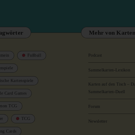
agwörter
Mehr von Karten
emein
Fußball
Podcast
nspiele
Sammelkarten-Lexikon
ische Kartenspiele
Karten auf den Tisch – D
Sammelkarten-Duell
le Card Games
mon TCG
Forum
er
TCG
Newsletter
ing Cards