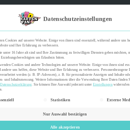
Kartenfan – Der Podcast" | Das Hobby auf die Ohren | Jetzt rein
Datenschutzeinstellungen
zen Cookies auf unserer Website. Einige von ihnen sind essenziell, während andere uns he
ebsite und Ihre Erfahrung zu verbessern.
Trading Cards
Kartenspiele
Sticker
e unter 16 Jahre alt sind und Ihre Zustimmung zu freiwilligen Diensten geben möchten,
e Erziehungsberechtigten um Erlaubnis bitten.
wenden Cookies und andere Technologien auf unserer Website. Einige von ihnen sind esse
 andere uns helfen, diese Website und Ihre Erfahrung zu verbessern.
Personenbezogene 
verarbeitet werden (z. B. IP-Adressen), z. B. für personalisierte Anzeigen und Inhalte od
n- und Inhaltsmessung.
Weitere Informationen über die Verwendung Ihrer Daten finden S
r
Datenschutzerklärung
.
Sie können Ihre Auswahl jederzeit unter
Einstellungen
widerrufen
n.
gt eine Liste der Service-Gruppen, für die eine Einwilligung erteil
senziell
Statistiken
Externe Med
8. April 2026
1 min read
Letzte Aktualisierung:
8. April 2026
Nur Auswahl bestätigen
Alle akzeptieren