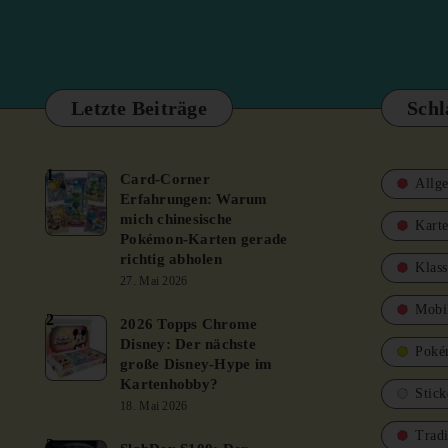
Letzte Beiträge
Schl
1
Card-Corner
Allg
Erfahrungen: Warum
mich chinesische
Karte
Pokémon-Karten gerade
richtig abholen
Klass
27. Mai 2026
Mobi
2
2026 Topps Chrome
Disney: Der nächste
Poké
große Disney-Hype im
Kartenhobby?
Stick
18. Mai 2026
Trad
3