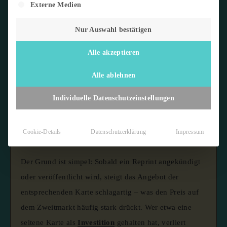
Externe Medien
Nur Auswahl bestätigen
Alle akzeptieren
Ein
Reprint
bezeichnet die erneute Auflage einer
bereits erschienenen Sammelkarte oder eines Sets
Alle ablehnen
durch den Hersteller. Während Reprints den Zugang zu
Individuelle Datenschutzeinstellungen
beliebten Karten erleichtern und Einsteigern günstigere
Einstiegspreise ermöglichen, sind sie für bestehende
Cookie-Details
Datenschutzerklärung
Impressum
Sammler und Investoren oft eine schlechte Nachricht.
Der Grund ist simpel: Sobald ein Reprint angekündigt
oder veröffentlicht wird, steigt das Angebot der
entsprechenden Karte schlagartig – was den Preis auf
dem Zweitmarkt häufig stark drückt. Wer etwa eine
seltene Karte als
Investition
gehalten hat, verliert