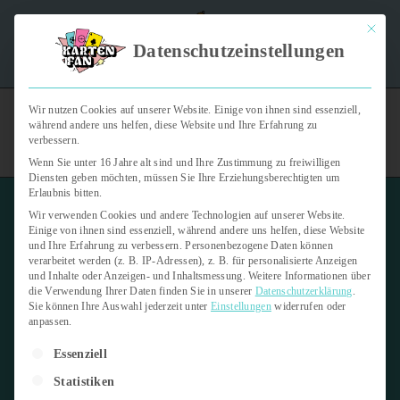
Mit dies
"Kartenfan – Der Podcast" | Das Hobby auf die Ohren |
Datenschutzeinstellungen
Jetzt reinhören
Wir nutzen Cookies auf unserer Website. Einige von ihnen sind essenziell,
während andere uns helfen, diese Website und Ihre Erfahrung zu
verbessern.
Wenn Sie unter 16 Jahre alt sind und Ihre Zustimmung zu freiwilligen
Diensten geben möchten, müssen Sie Ihre Erziehungsberechtigten um
Erlaubnis bitten.
Wir verwenden Cookies und andere Technologien auf unserer Website.
Einige von ihnen sind essenziell, während andere uns helfen, diese Website
und Ihre Erfahrung zu verbessern.
Personenbezogene Daten können
verarbeitet werden (z. B. IP-Adressen), z. B. für personalisierte Anzeigen
Reprint
und Inhalte oder Anzeigen- und Inhaltsmessung.
Weitere Informationen über
die Verwendung Ihrer Daten finden Sie in unserer
Datenschutzerklärung
.
Sie können Ihre Auswahl jederzeit unter
Einstellungen
widerrufen oder
8. April 2026
1 min read
anpassen.
Es folgt eine Liste der Service-Gruppen, für die eine Einwilligung er
Letzte Aktualisierung:
8. April 2026
Essenziell
Statistiken